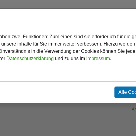
en zwei Funktionen: Zum einen sind sie erforderlich für die g
en
Für Eltern
Für Kinder
Betreuung
Termine
Bildungsp
 unsere Inhalte für Sie immer weiter verbessern. Hierzu werde
verständnis in die Verwendung der Cookies können Sie jederz
rer
Datenschutzerklärung
und zu uns im
Impressum
.
Fr
W
5
Te
Te
Alle Co
E-
An