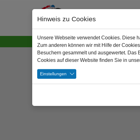
Hinweis zu Cookies
Unsere Webseite verwendet Cookies. Diese hab
Startseite
Unsere Schule
Lernen und Leb
Zum anderen können wir mit Hilfe der Cookies
Zum Hauptinhalt springen
Besuchern gesammelt und ausgewertet. Das Ein
Cookies auf dieser Website finden Sie in unse
Einstellungen
Schulen in Kamen