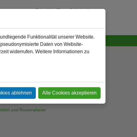
Friedrich-Ebert-Schule Kamen
0 23 07 - 24 02 13
verwaltung
@
fes-kamen.de
rundlegende Funktionalität unserer Website.
artner
n pseudonymisierte Daten von Website-
eit widerrufen. Weitere Informationen zu
iedrich-Ebert-Schule
eddinghofer Straße 97
9174 Kamen
lefon: 02307 - 240213
lefax: 02307 - 240214
okies ablehnen
Alle Cookies akzeptieren
Mail:
verwaltung
@
fes-kamen.de
fahrt und Routenplaner