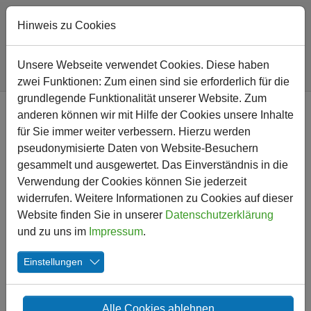
Hinweis zu Cookies
Sie sind hier:
Friedrich-Ebert-Schule
Lernen und Leben
AGs
Unsere Webseite verwendet Cookies. Diese haben
Zirkus-AG
zwei Funktionen: Zum einen sind sie erforderlich für die
Zum Hauptinhalt springen
grundlegende Funktionalität unserer Website. Zum
anderen können wir mit Hilfe der Cookies unsere Inhalte
AGs
für Sie immer weiter verbessern. Hierzu werden
Projektzeiten
pseudonymisierte Daten von Website-Besuchern
Garten-AG
gesammelt und ausgewertet. Das Einverständnis in die
Zirkus-AG
Verwendung der Cookies können Sie jederzeit
Tanz-AG
widerrufen. Weitere Informationen zu Cookies auf dieser
Website finden Sie in unserer
Datenschutzerklärung
und zu uns im
Impressum
.
Einstellungen
Alle Cookies ablehnen