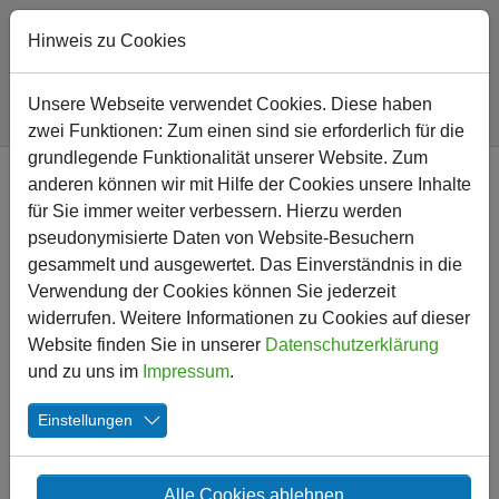
Hinweis zu Cookies
Sie sind hier:
Friedrich-Ebert-Schule
Lernen und Leben
Projekte
Unsere Webseite verwendet Cookies. Diese haben
Feuerwehrbesuch
zwei Funktionen: Zum einen sind sie erforderlich für die
Zum Hauptinhalt springen
grundlegende Funktionalität unserer Website. Zum
anderen können wir mit Hilfe der Cookies unsere Inhalte
für Sie immer weiter verbessern. Hierzu werden
pseudonymisierte Daten von Website-Besuchern
gesammelt und ausgewertet. Das Einverständnis in die
Verwendung der Cookies können Sie jederzeit
Zurück
Weite
widerrufen. Weitere Informationen zu Cookies auf dieser
Website finden Sie in unserer
Datenschutzerklärung
und zu uns im
Impressum
.
Das Thema Feuer mit dem Besuch
Einstellungen
der Feuerwehr Kamen
Alle Cookies ablehnen